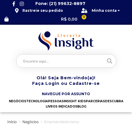
Fone: (21) 99632-8897
Rastreie seu pedido
Minha conta
0
R$
0,00
Olá! Seja Bem-vindo(a)!
Faça Login ou Cadastre-se
NAVEGUE POR ASSUNTO
NEGÓCIOS
TECNOLOGIA
PESSOAS
INSIGHT KIDS
PARCERIAS
DESCUBRA
LIVROS INDICADOS
BLOG
Início
>
Negócios
>
Empreendedorismo