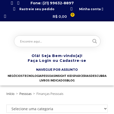
Fone: (21) 99632-8897
Rastreie seu pedido
Minha conta
0
R$
0,00
Olá! Seja Bem-vindo(a)!
Faça Login ou Cadastre-se
NAVEGUE POR ASSUNTO
NEGÓCIOS
TECNOLOGIA
PESSOAS
INSIGHT KIDS
PARCERIAS
DESCUBRA
LIVROS INDICADOS
BLOG
Início
>
Pessoas
>
Finanças Pessoais