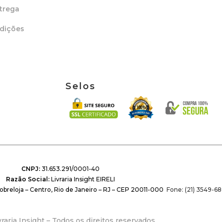
trega
dições
Selos
CNPJ:
31.653.291/0001-40
Razão Social:
Livraria Insight EIRELI
obreloja – Centro, Rio de Janeiro – RJ – CEP 20011-000
Fone: (21) 3549-68
raria Insight – Todos os direitos reservados.