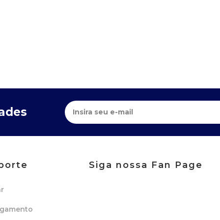
dades
porte
Siga nossa Fan Page
r
agamento