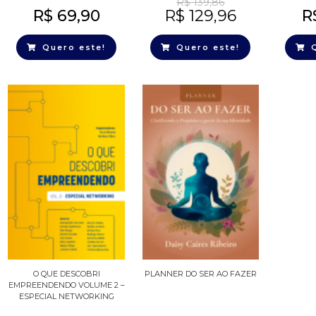
R$
139,86
R$
69,90
R$
129,96
R
Quero este!
Quero este!
O QUE DESCOBRI
PLANNER DO SER AO FAZER
EMPREENDENDO VOLUME 2 –
ESPECIAL NETWORKING