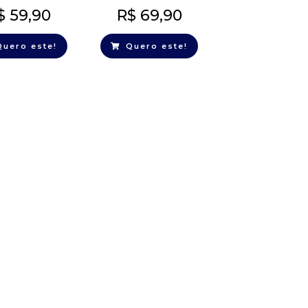
$
59,90
R$
69,90
Quero este!
Quero este!