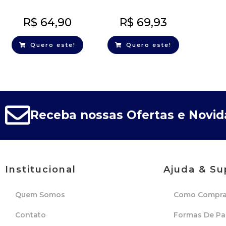
R$
64,90
R$
69,93
Quero este!
Quero este!
Receba nossas Ofertas e Novi
Institucional
Ajuda & Su
Quem Somos
Como Compra
Contato
Formas De P