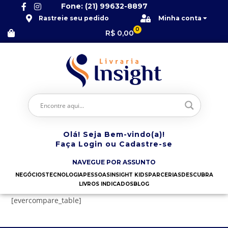
Fone: (21) 99632-8897
Rastreie seu pedido
Minha conta
0
R$
0,00
Olá! Seja Bem-vindo(a)!
Faça Login ou Cadastre-se
NAVEGUE POR ASSUNTO
NEGÓCIOS
TECNOLOGIA
PESSOAS
INSIGHT KIDS
PARCERIAS
DESCUBRA
LIVROS INDICADOS
BLOG
[evercompare_table]