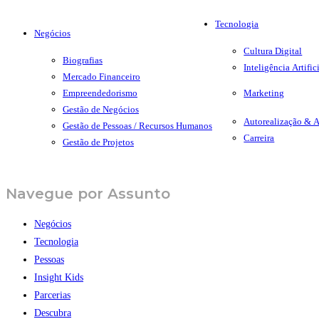
Tecnologia
Negócios
Cultura Digital
Biografias
Inovação
Inteligência Artific
Mercado Financeiro
Liderança
Empreendedorismo
Marketing
Pessoas
Gestão de Negócios
Marketing Digital
Autorealização & 
Gestão de Pessoas / Recursos Humanos
Metas
Carreira
Gestão de Projetos
Negociação
Navegue por Assunto
Negócios
Tecnologia
Pessoas
Insight Kids
Parcerias
Descubra