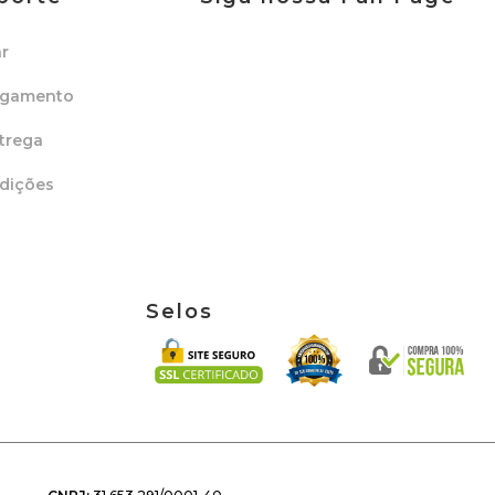
r
agamento
trega
dições
Selos