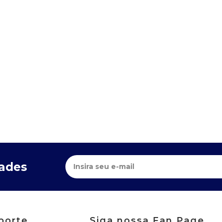
dades
porte
Siga nossa Fan Page