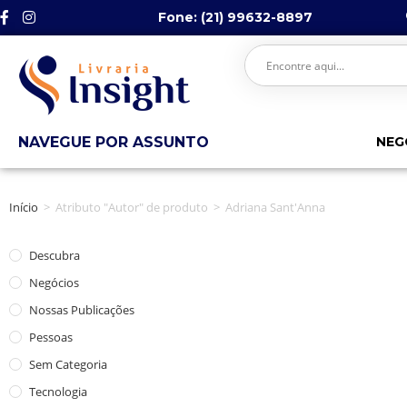
Fone: (21) 99632-8897
NAVEGUE POR ASSUNTO
NEG
Início
>
Atributo "Autor" de produto
>
Adriana Sant'Anna
Descubra
Negócios
Nossas Publicações
Pessoas
Sem Categoria
Tecnologia