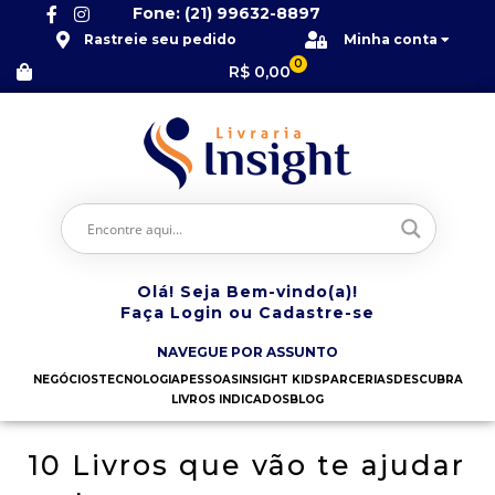
Fone: (21) 99632-8897
Rastreie seu pedido
Minha conta
0
R$
0,00
Olá! Seja Bem-vindo(a)!
Faça Login ou Cadastre-se
NAVEGUE POR ASSUNTO
NEGÓCIOS
TECNOLOGIA
PESSOAS
INSIGHT KIDS
PARCERIAS
DESCUBRA
LIVROS INDICADOS
BLOG
10 Livros que vão te ajudar